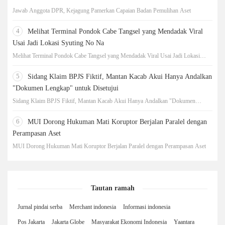
Jawab Anggota DPR, Kejagung Pamerkan Capaian Badan Pemulihan Aset
4
Melihat Terminal Pondok Cabe Tangsel yang Mendadak Viral
Usai Jadi Lokasi Syuting No Na
Melihat Terminal Pondok Cabe Tangsel yang Mendadak Viral Usai Jadi Lokasi
Syuting No Na
5
Sidang Klaim BPJS Fiktif, Mantan Kacab Akui Hanya Andalkan
"Dokumen Lengkap" untuk Disetujui
Sidang Klaim BPJS Fiktif, Mantan Kacab Akui Hanya Andalkan "Dokumen
Lengkap" untuk Disetujui
6
MUI Dorong Hukuman Mati Koruptor Berjalan Paralel dengan
Perampasan Aset
MUI Dorong Hukuman Mati Koruptor Berjalan Paralel dengan Perampasan Aset
Tautan ramah
Jurnal pindai serba
Merchant indonesia
Informasi indonesia
Pos Jakarta
Jakarta Globe
Masyarakat Ekonomi Indonesia
Yaantara