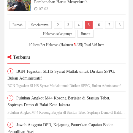
Pembenahan Harus Menyeluruh
07-03
Rumah
Sebelumnya
2
3
4
5
6
7
8
Halaman selanjutnya
Buntut
10 Item Per Halaman (Halaman
5
/ 35) Total 346 Item
Terbaru
1
BGN Tegaskan SLHS Syarat Mutlak untuk Dirikan SPPG,
Bukan Administratif
BGN Tegaskan SLHS Syarat Mutlak untuk Dirikan SPPG, Bukan Administratif
2
Puluhan Angkot M44 Kosong Berjejer di Stasiun Tebet,
Sopirnya Demo di Balai Kota Jakarta
Puluhan Angkot M44 Kosong Berjejer di Stasiun Tebet, Sopirnya Demo di Balai
Kota Jakarta
3
Jawab Anggota DPR, Kejagung Pamerkan Capaian Badan
Pemulihan Aset