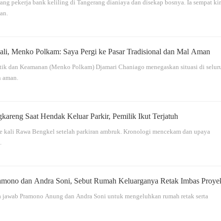
rang pekerja bank keliling di Tangerang dianiaya dan disekap bosnya. Ia sempat ki
ian.
li, Menko Polkam: Saya Pergi ke Pasar Tradisional dan Mal Aman
itik dan Keamanan (Menko Polkam) Djamari Chaniago menegaskan situasi di selur
n aman.
gkareng Saat Hendak Keluar Parkir, Pemilik Ikut Terjatuh
n ke kali Rawa Bengkel setelah parkiran ambruk. Kronologi mencekam dan upaya
.
amono dan Andra Soni, Sebut Rumah Keluarganya Retak Imbas Proye
ya jawab Pramono Anung dan Andra Soni untuk mengeluhkan rumah retak serta