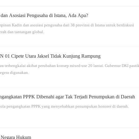
an Asosiasi Pengusaha di Istana, Ada Apa?
inan Kadin dan asosiasi pengusaha dari 38 provinsi di Istana untuk berdiskusi
rah dan tantangan global.
 01 Cipete Utara Jaksel Tidak Kunjung Rampung
 terbengkalai akibat perubahan konsep mixed-use 20 lantai. Gubernur DKI pasti
segera digunakan.
engangkatan PPPK Dibenahi agar Tak Terjadi Penumpukan di Daerah
lola pengangkatan PPPK yang menyebabkan penumpukan honorer di daerah.
s Negara Hukum