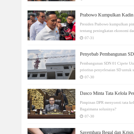
Prabowo Kumpulkan Kadin d
Presiden Prabowo kumpulkan pimp
tentang peningkatan ekonomi dae
07-31
Penyebab Pembangunan SDN
Pembangunan SDN 01 Cipete Utara
prioritas penyelesaian SD untuk 
07-30
Dasco Minta Tata Kelola P
Pimpinan DPR menyoroti tata ke
Bagaimana solusinya?
07-30
Sayembara Begal dan Krisi