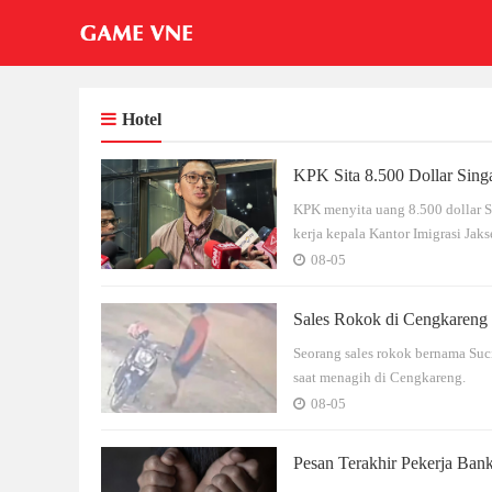
Hotel
KPK Sita 8.500 Dollar Sing
KPK menyita uang 8.500 dollar Si
kerja kepala Kantor Imigrasi Jaks
08-05
Sales Rokok di Cengkareng 
Seorang sales rokok bernama Suci
saat menagih di Cengkareng.
08-05
Pesan Terakhir Pekerja Bank