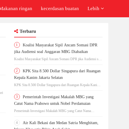
Makanan ringan
kecerdasan buatan
Lebih
Terbaru
1
Koalisi Masyarakat Sipil Ancam Somasi DPR
jika Audiensi soal Anggaran MBG Diabaikan
Koalisi Masyarakat Sipil Ancam Somasi DPR jika Audiensi soal
Anggaran MBG Diabaikan
2
KPK Sita 8.500 Dollar Singapura dari Ruangan
Kepala Kanim Jakarta Selatan
KPK Sita 8.500 Dollar Singapura dari Ruangan Kepala Kanim
Jakarta Selatan
ri
3
Pemerintah Investigasi Makalah MBG yang
Catut Nama Prabowo untuk Nobel Perdamaian
Pemerintah Investigasi Makalah MBG yang Catut Nama
Prabowo untuk Nobel Perdamaian
4
Air Kali Bekasi dan Medan Satria Menghitam,