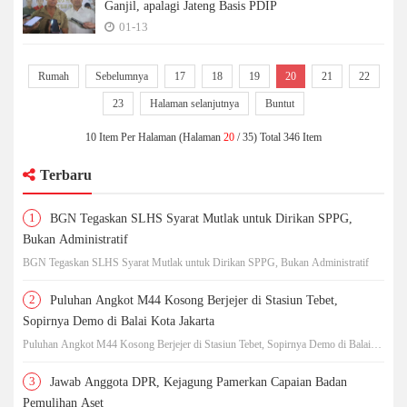
Ganjil, apalagi Jateng Basis PDIP
01-13
Rumah
Sebelumnya
17
18
19
20
21
22
23
Halaman selanjutnya
Buntut
10 Item Per Halaman (Halaman
20
/ 35) Total 346 Item
Terbaru
1
BGN Tegaskan SLHS Syarat Mutlak untuk Dirikan SPPG,
Bukan Administratif
BGN Tegaskan SLHS Syarat Mutlak untuk Dirikan SPPG, Bukan Administratif
2
Puluhan Angkot M44 Kosong Berjejer di Stasiun Tebet,
Sopirnya Demo di Balai Kota Jakarta
Puluhan Angkot M44 Kosong Berjejer di Stasiun Tebet, Sopirnya Demo di Balai
Kota Jakarta
3
Jawab Anggota DPR, Kejagung Pamerkan Capaian Badan
Pemulihan Aset