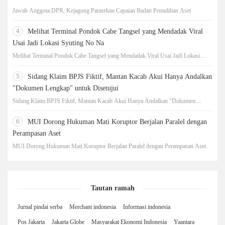
Jawab Anggota DPR, Kejagung Pamerkan Capaian Badan Pemulihan Aset
4
Melihat Terminal Pondok Cabe Tangsel yang Mendadak Viral
Usai Jadi Lokasi Syuting No Na
Melihat Terminal Pondok Cabe Tangsel yang Mendadak Viral Usai Jadi Lokasi
Syuting No Na
5
Sidang Klaim BPJS Fiktif, Mantan Kacab Akui Hanya Andalkan
"Dokumen Lengkap" untuk Disetujui
Sidang Klaim BPJS Fiktif, Mantan Kacab Akui Hanya Andalkan "Dokumen
Lengkap" untuk Disetujui
6
MUI Dorong Hukuman Mati Koruptor Berjalan Paralel dengan
Perampasan Aset
MUI Dorong Hukuman Mati Koruptor Berjalan Paralel dengan Perampasan Aset
Tautan ramah
Jurnal pindai serba
Merchant indonesia
Informasi indonesia
Pos Jakarta
Jakarta Globe
Masyarakat Ekonomi Indonesia
Yaantara