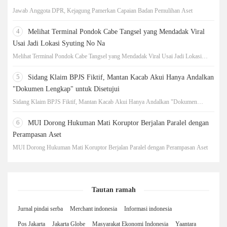
Jawab Anggota DPR, Kejagung Pamerkan Capaian Badan Pemulihan Aset
4
Melihat Terminal Pondok Cabe Tangsel yang Mendadak Viral
Usai Jadi Lokasi Syuting No Na
Melihat Terminal Pondok Cabe Tangsel yang Mendadak Viral Usai Jadi Lokasi
Syuting No Na
5
Sidang Klaim BPJS Fiktif, Mantan Kacab Akui Hanya Andalkan
"Dokumen Lengkap" untuk Disetujui
Sidang Klaim BPJS Fiktif, Mantan Kacab Akui Hanya Andalkan "Dokumen
Lengkap" untuk Disetujui
6
MUI Dorong Hukuman Mati Koruptor Berjalan Paralel dengan
Perampasan Aset
MUI Dorong Hukuman Mati Koruptor Berjalan Paralel dengan Perampasan Aset
Tautan ramah
Jurnal pindai serba
Merchant indonesia
Informasi indonesia
Pos Jakarta
Jakarta Globe
Masyarakat Ekonomi Indonesia
Yaantara