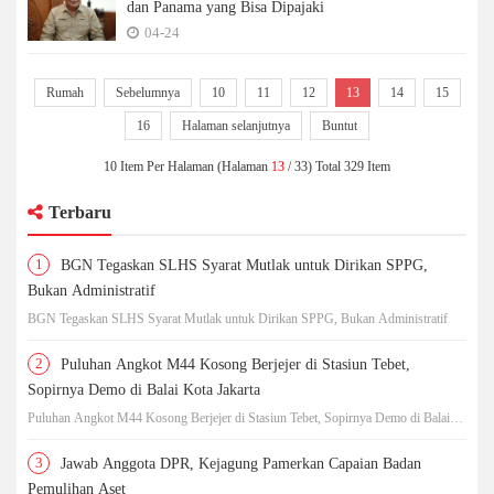
dan Panama yang Bisa Dipajaki
04-24
Rumah
Sebelumnya
10
11
12
13
14
15
16
Halaman selanjutnya
Buntut
10 Item Per Halaman (Halaman
13
/ 33) Total 329 Item
Terbaru
1
BGN Tegaskan SLHS Syarat Mutlak untuk Dirikan SPPG,
Bukan Administratif
BGN Tegaskan SLHS Syarat Mutlak untuk Dirikan SPPG, Bukan Administratif
2
Puluhan Angkot M44 Kosong Berjejer di Stasiun Tebet,
Sopirnya Demo di Balai Kota Jakarta
Puluhan Angkot M44 Kosong Berjejer di Stasiun Tebet, Sopirnya Demo di Balai
Kota Jakarta
3
Jawab Anggota DPR, Kejagung Pamerkan Capaian Badan
Pemulihan Aset