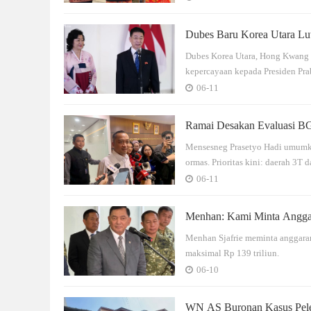
Dubes Baru Korea Utara Lu
Dubes Korea Utara, Hong Kwang 
kepercayaan kepada Presiden Pr
06-11
Ramai Desakan Evaluasi BG
Mensesneg Prasetyo Hadi umumka
ormas. Prioritas kini: daerah 3T
06-11
Menhan: Kami Minta Anggar
Menhan Sjafrie meminta anggara
maksimal Rp 139 triliun.
06-10
WN AS Buronan Kasus Pelec