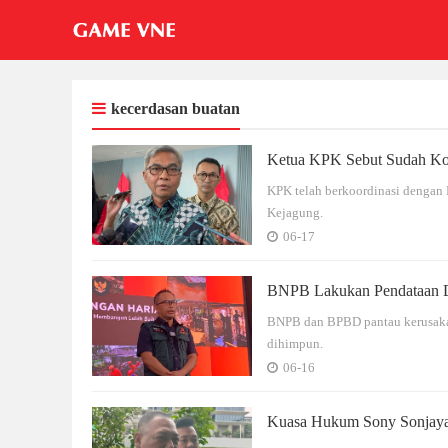
kecerdasan buatan
Ketua KPK Sebut Sudah Ko
KPK telah berkoordinasi dengan 
Kejagung.
06-17
BNPB Lakukan Pendataan D
BNPB dan BPBD pantau kerusakan
dihimpun.
06-16
Kuasa Hukum Sony Sonjaya O