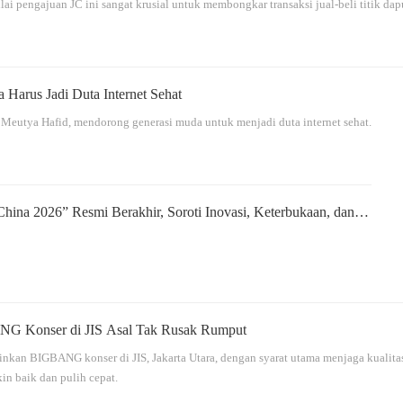
 pengajuan JC ini sangat krusial untuk membongkar transaksi jual-beli titik dap
Harus Jadi Duta Internet Sehat
 Meutya Hafid, mendorong generasi muda untuk menjadi duta internet sehat.
China 2026” Resmi Berakhir, Soroti Inovasi, Keterbukaan, dan
pada Masyarakat
NG Konser di JIS Asal Tak Rusak Rumput
kan BIGBANG konser di JIS, Jakarta Utara, dengan syarat utama menjaga kualita
in baik dan pulih cepat.