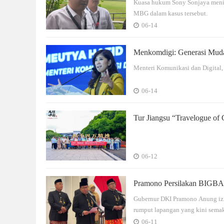
Kuasa hukum Sony Sonjaya menilai
MBG dalam kasus tersebut.
06-14
Menkomdigi: Generasi Muda 
Menteri Komunikasi dan Digital,
06-14
Tur Jiangsu “Travelogue of 
Pembangunan Berorientasi 
06-12
Pramono Persilakan BIGBA
Gubernur DKI Pramono Anung izin
rumput lapangan yang kini semak
06-11