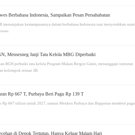
wes Berbahasa Indonesia, Sampaikan Pesan Persahabatan
Il menunjukan kemampuannya dalam berbahasa Indonesia usai menyerahkan surat
abowo.
N, Mensesneg Janji Tata Kelola MBG Diperbaiki
n BGN perbaiki tata kelola Program Makan Bergizi Gratis, menanggapi tuntutan
 dan kelompok rentan 3B.
an Rp 667 T, Purbaya Beri Pagu Rp 139 T
n Rp 667 triliun untuk 2027, namun Menkeu Purbaya dan Bappenas memberi pagu
ehan di Depok Tertutup, Hanya Keluar Malam Hari