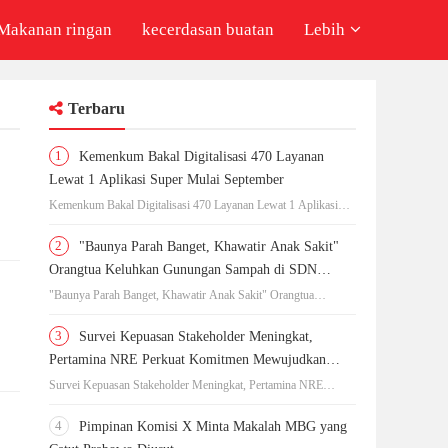
Makanan ringan
kecerdasan buatan
Lebih
Terbaru
1
Kemenkum Bakal Digitalisasi 470 Layanan
Lewat 1 Aplikasi Super Mulai September
Kemenkum Bakal Digitalisasi 470 Layanan Lewat 1 Aplikasi
Super Mulai September
2
"Baunya Parah Banget, Khawatir Anak Sakit"
Orangtua Keluhkan Gunungan Sampah di SDN
Kedaung Kali Angke
"Baunya Parah Banget, Khawatir Anak Sakit" Orangtua
Keluhkan Gunungan Sampah di SDN Kedaung Kali Angke
3
Survei Kepuasan Stakeholder Meningkat,
Pertamina NRE Perkuat Komitmen Mewujudkan
Transisi Energi Berkelanjutan
Survei Kepuasan Stakeholder Meningkat, Pertamina NRE
Perkuat Komitmen Mewujudkan Transisi Energi Berkelanjutan
4
Pimpinan Komisi X Minta Makalah MBG yang