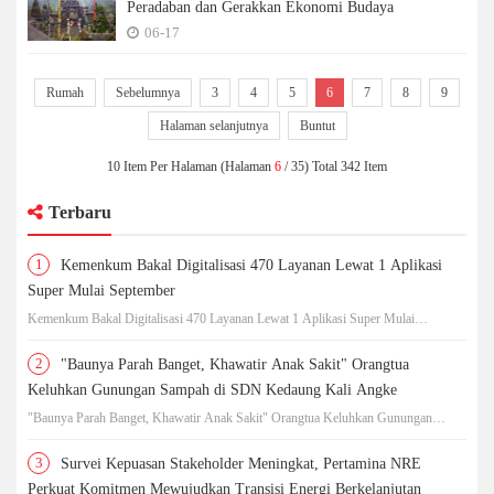
Peradaban dan Gerakkan Ekonomi Budaya
06-17
Rumah
Sebelumnya
3
4
5
6
7
8
9
Halaman selanjutnya
Buntut
10 Item Per Halaman (Halaman
6
/ 35) Total 342 Item
Terbaru
1
Kemenkum Bakal Digitalisasi 470 Layanan Lewat 1 Aplikasi
Super Mulai September
Kemenkum Bakal Digitalisasi 470 Layanan Lewat 1 Aplikasi Super Mulai
September
2
"Baunya Parah Banget, Khawatir Anak Sakit" Orangtua
Keluhkan Gunungan Sampah di SDN Kedaung Kali Angke
"Baunya Parah Banget, Khawatir Anak Sakit" Orangtua Keluhkan Gunungan
Sampah di SDN Kedaung Kali Angke
3
Survei Kepuasan Stakeholder Meningkat, Pertamina NRE
Perkuat Komitmen Mewujudkan Transisi Energi Berkelanjutan