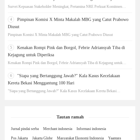
Survei Kepuasan Stakeholder Meningkat, Pertamina NRE Perkuat Komitmen
Mewujudkan Transisi Energi Berkelanjutan
4
Pimpinan Komisi X Minta Makalah MBG yang Catut Prabowo
Diusut
Pimpinan Komisi X Minta Makalah MBG yang Catut Prabowo Diusut
5
Kenakan Rompi Pink dan Borgol, Febrie Adriansyah Tiba di
Kejagung untuk Diperiksa
Kenakan Rompi Pink dan Borgol, Febrie Adriansyah Tiba di Kejagung untuk
Diperiksa
6
"Siapa yang Bertanggung Jawab?" Kala Kasus Kecelakaan
Kereta Bekasi Menggantung 100 Hari
"Siapa yang Bertanggung Jawab?" Kala Kasus Kecelakaan Kereta Bekasi
Menggantung 100 Hari
Tautan ramah
Jurnal pindai serba
Merchant indonesia
Informasi indonesia
Pos Jakarta
Jakarta Globe
Masyarakat Ekonomi Indonesia
Yaantara