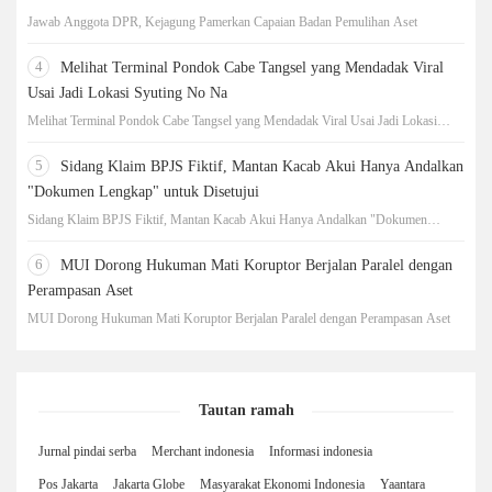
Jawab Anggota DPR, Kejagung Pamerkan Capaian Badan Pemulihan Aset
4
Melihat Terminal Pondok Cabe Tangsel yang Mendadak Viral
Usai Jadi Lokasi Syuting No Na
Melihat Terminal Pondok Cabe Tangsel yang Mendadak Viral Usai Jadi Lokasi
Syuting No Na
5
Sidang Klaim BPJS Fiktif, Mantan Kacab Akui Hanya Andalkan
"Dokumen Lengkap" untuk Disetujui
Sidang Klaim BPJS Fiktif, Mantan Kacab Akui Hanya Andalkan "Dokumen
Lengkap" untuk Disetujui
6
MUI Dorong Hukuman Mati Koruptor Berjalan Paralel dengan
Perampasan Aset
MUI Dorong Hukuman Mati Koruptor Berjalan Paralel dengan Perampasan Aset
Tautan ramah
Jurnal pindai serba
Merchant indonesia
Informasi indonesia
Pos Jakarta
Jakarta Globe
Masyarakat Ekonomi Indonesia
Yaantara