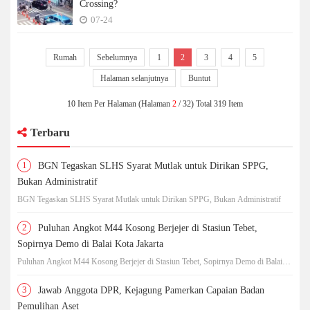
Crossing?
07-24
Rumah
Sebelumnya
1
2
3
4
5
Halaman selanjutnya
Buntut
10 Item Per Halaman (Halaman
2
/ 32) Total 319 Item
Terbaru
1
BGN Tegaskan SLHS Syarat Mutlak untuk Dirikan SPPG,
Bukan Administratif
BGN Tegaskan SLHS Syarat Mutlak untuk Dirikan SPPG, Bukan Administratif
2
Puluhan Angkot M44 Kosong Berjejer di Stasiun Tebet,
Sopirnya Demo di Balai Kota Jakarta
Puluhan Angkot M44 Kosong Berjejer di Stasiun Tebet, Sopirnya Demo di Balai
Kota Jakarta
3
Jawab Anggota DPR, Kejagung Pamerkan Capaian Badan
Pemulihan Aset