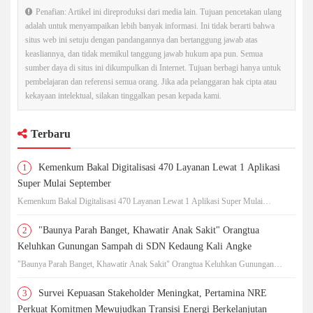
Penafian: Artikel ini direproduksi dari media lain. Tujuan pencetakan ulang
adalah untuk menyampaikan lebih banyak informasi. Ini tidak berarti bahwa
situs web ini setuju dengan pandangannya dan bertanggung jawab atas
keasliannya, dan tidak memikul tanggung jawab hukum apa pun. Semua
sumber daya di situs ini dikumpulkan di Internet. Tujuan berbagi hanya untuk
pembelajaran dan referensi semua orang. Jika ada pelanggaran hak cipta atau
kekayaan intelektual, silakan tinggalkan pesan kepada kami.
Terbaru
1
Kemenkum Bakal Digitalisasi 470 Layanan Lewat 1 Aplikasi
Super Mulai September
Kemenkum Bakal Digitalisasi 470 Layanan Lewat 1 Aplikasi Super Mulai
September
2
"Baunya Parah Banget, Khawatir Anak Sakit" Orangtua
Keluhkan Gunungan Sampah di SDN Kedaung Kali Angke
"Baunya Parah Banget, Khawatir Anak Sakit" Orangtua Keluhkan Gunungan
Sampah di SDN Kedaung Kali Angke
3
Survei Kepuasan Stakeholder Meningkat, Pertamina NRE
Perkuat Komitmen Mewujudkan Transisi Energi Berkelanjutan