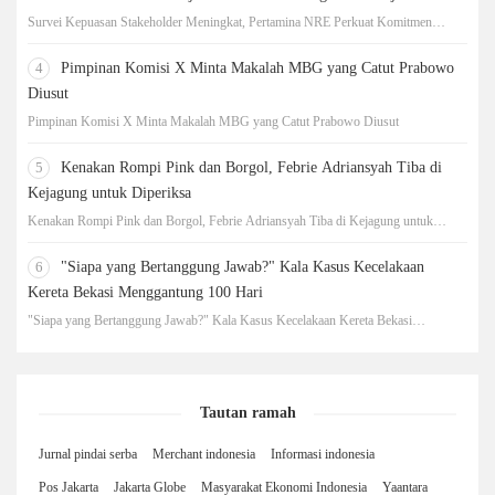
Survei Kepuasan Stakeholder Meningkat, Pertamina NRE Perkuat Komitmen
Mewujudkan Transisi Energi Berkelanjutan
4
Pimpinan Komisi X Minta Makalah MBG yang Catut Prabowo
Diusut
Pimpinan Komisi X Minta Makalah MBG yang Catut Prabowo Diusut
5
Kenakan Rompi Pink dan Borgol, Febrie Adriansyah Tiba di
Kejagung untuk Diperiksa
Kenakan Rompi Pink dan Borgol, Febrie Adriansyah Tiba di Kejagung untuk
Diperiksa
6
"Siapa yang Bertanggung Jawab?" Kala Kasus Kecelakaan
Kereta Bekasi Menggantung 100 Hari
"Siapa yang Bertanggung Jawab?" Kala Kasus Kecelakaan Kereta Bekasi
Menggantung 100 Hari
Tautan ramah
Jurnal pindai serba
Merchant indonesia
Informasi indonesia
Pos Jakarta
Jakarta Globe
Masyarakat Ekonomi Indonesia
Yaantara