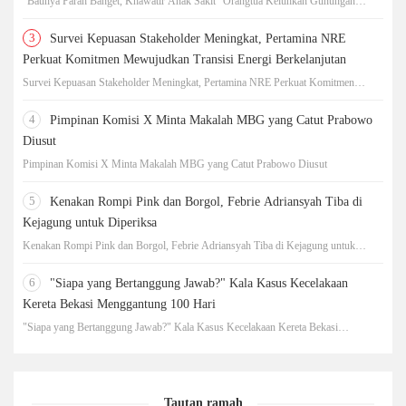
"Baunya Parah Banget, Khawatir Anak Sakit" Orangtua Keluhkan Gunungan
Sampah di SDN Kedaung Kali Angke
3
Survei Kepuasan Stakeholder Meningkat, Pertamina NRE
Perkuat Komitmen Mewujudkan Transisi Energi Berkelanjutan
Survei Kepuasan Stakeholder Meningkat, Pertamina NRE Perkuat Komitmen
Mewujudkan Transisi Energi Berkelanjutan
4
Pimpinan Komisi X Minta Makalah MBG yang Catut Prabowo
Diusut
Pimpinan Komisi X Minta Makalah MBG yang Catut Prabowo Diusut
5
Kenakan Rompi Pink dan Borgol, Febrie Adriansyah Tiba di
Kejagung untuk Diperiksa
Kenakan Rompi Pink dan Borgol, Febrie Adriansyah Tiba di Kejagung untuk
Diperiksa
6
"Siapa yang Bertanggung Jawab?" Kala Kasus Kecelakaan
Kereta Bekasi Menggantung 100 Hari
"Siapa yang Bertanggung Jawab?" Kala Kasus Kecelakaan Kereta Bekasi
Menggantung 100 Hari
Tautan ramah