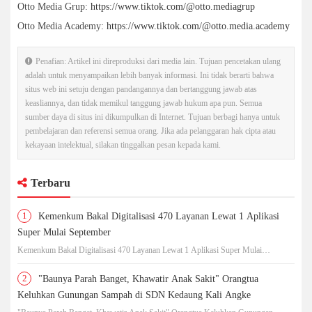
Otto Media Grup:
https://www.tiktok.com/@otto.mediagrup
Otto Media Academy:
https://www.tiktok.com/@otto.media.academy
Penafian: Artikel ini direproduksi dari media lain. Tujuan pencetakan ulang
adalah untuk menyampaikan lebih banyak informasi. Ini tidak berarti bahwa
situs web ini setuju dengan pandangannya dan bertanggung jawab atas
keasliannya, dan tidak memikul tanggung jawab hukum apa pun. Semua
sumber daya di situs ini dikumpulkan di Internet. Tujuan berbagi hanya untuk
pembelajaran dan referensi semua orang. Jika ada pelanggaran hak cipta atau
kekayaan intelektual, silakan tinggalkan pesan kepada kami.
Terbaru
1
Kemenkum Bakal Digitalisasi 470 Layanan Lewat 1 Aplikasi
Super Mulai September
Kemenkum Bakal Digitalisasi 470 Layanan Lewat 1 Aplikasi Super Mulai
September
2
"Baunya Parah Banget, Khawatir Anak Sakit" Orangtua
Keluhkan Gunungan Sampah di SDN Kedaung Kali Angke