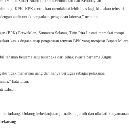
rt TV atau Smart Board di Dinas Pendidikan dan Kebudayaan.
point bagi KPK. KPK tentu akan mendalami lebih luas lagi, kita akan telusuri
it dengan audit untuk pengadaan-pengadaan lainnya,” ucap dia.
n (BPK) Perwakilan, Sumatera Selatan, Titin Rita Lestari memakai rompi
terkait kasus dugaan suap pengaturan temuan BPK yang menjerat Bupati Muara
bil tahanan bersama satu tersangka dari pihak swasta bernama Augus
ngaku tidak menerima uang dan hanya bertugas sebagai pelaksana.
sana,” kata Titin.
ti Edison.
an berimbang. Dukung keberlanjutan jurnalisme jernih dan nikmati kenyamanan
 sekarang