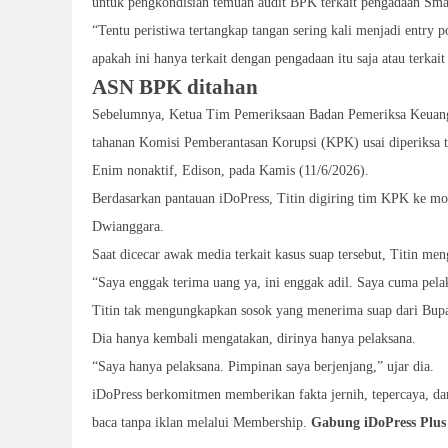
untuk pengkondisian temuan audit BPK terkait pengadaan Sma
“Tentu peristiwa tertangkap tangan sering kali menjadi entry 
apakah ini hanya terkait dengan pengadaan itu saja atau terka
ASN BPK ditahan
Sebelumnya, Ketua Tim Pemeriksaan Badan Pemeriksa Keuanga
tahanan Komisi Pemberantasan Korupsi (KPK) usai diperiksa 
Enim nonaktif, Edison, pada Kamis (11/6/2026).
Berdasarkan pantauan iDoPress, Titin digiring tim KPK ke mo
Dwianggara.
Saat dicecar awak media terkait kasus suap tersebut, Titin me
“Saya enggak terima uang ya, ini enggak adil. Saya cuma pelak
Titin tak mengungkapkan sosok yang menerima suap dari Bupa
Dia hanya kembali mengatakan, dirinya hanya pelaksana.
“Saya hanya pelaksana. Pimpinan saya berjenjang,” ujar dia.
iDoPress berkomitmen memberikan fakta jernih, tepercaya, d
baca tanpa iklan melalui Membership.
Gabung iDoPress Plus