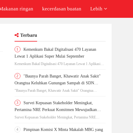
Makanan ringan
kecerdasan buatan
Lebih
Terbaru
1
Kemenkum Bakal Digitalisasi 470 Layanan
Lewat 1 Aplikasi Super Mulai September
Kemenkum Bakal Digitalisasi 470 Layanan Lewat 1 Aplikasi
Super Mulai September
2
"Baunya Parah Banget, Khawatir Anak Sakit"
Orangtua Keluhkan Gunungan Sampah di SDN
Kedaung Kali Angke
"Baunya Parah Banget, Khawatir Anak Sakit" Orangtua
Keluhkan Gunungan Sampah di SDN Kedaung Kali Angke
3
Survei Kepuasan Stakeholder Meningkat,
Pertamina NRE Perkuat Komitmen Mewujudkan
Transisi Energi Berkelanjutan
Survei Kepuasan Stakeholder Meningkat, Pertamina NRE
Perkuat Komitmen Mewujudkan Transisi Energi Berkelanjutan
4
Pimpinan Komisi X Minta Makalah MBG yang