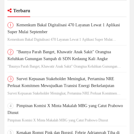
Terbaru
1
Kemenkum Bakal Digitalisasi 470 Layanan Lewat 1 Aplikasi
Super Mulai September
Kemenkum Bakal Digitalisasi 470 Layanan Lewat 1 Aplikasi Super Mulai
September
2
"Baunya Parah Banget, Khawatir Anak Sakit" Orangtua
Keluhkan Gunungan Sampah di SDN Kedaung Kali Angke
"Baunya Parah Banget, Khawatir Anak Sakit" Orangtua Keluhkan Gunungan
Sampah di SDN Kedaung Kali Angke
3
Survei Kepuasan Stakeholder Meningkat, Pertamina NRE
Perkuat Komitmen Mewujudkan Transisi Energi Berkelanjutan
Survei Kepuasan Stakeholder Meningkat, Pertamina NRE Perkuat Komitmen
Mewujudkan Transisi Energi Berkelanjutan
4
Pimpinan Komisi X Minta Makalah MBG yang Catut Prabowo
Diusut
Pimpinan Komisi X Minta Makalah MBG yang Catut Prabowo Diusut
5
Kenakan Rompi Pink dan Borgol, Febrie Adriansyah Tiba di