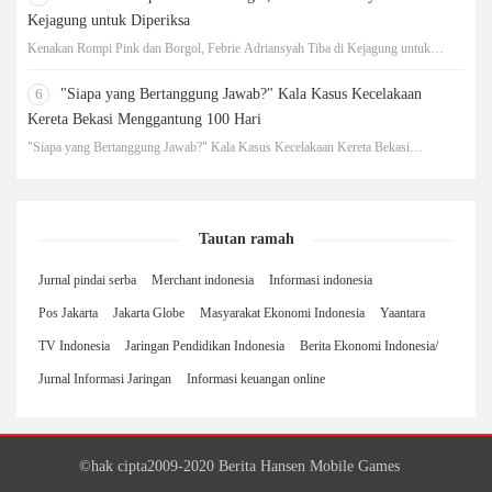
Kejagung untuk Diperiksa
Kenakan Rompi Pink dan Borgol, Febrie Adriansyah Tiba di Kejagung untuk
Diperiksa
6
"Siapa yang Bertanggung Jawab?" Kala Kasus Kecelakaan
Kereta Bekasi Menggantung 100 Hari
"Siapa yang Bertanggung Jawab?" Kala Kasus Kecelakaan Kereta Bekasi
Menggantung 100 Hari
Tautan ramah
Jurnal pindai serba
Merchant indonesia
Informasi indonesia
Pos Jakarta
Jakarta Globe
Masyarakat Ekonomi Indonesia
Yaantara
TV Indonesia
Jaringan Pendidikan Indonesia
Berita Ekonomi Indonesia/
Jurnal Informasi Jaringan
Informasi keuangan online
©hak cipta2009-2020 Berita Hansen Mobile Games