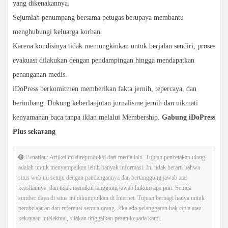
yang dikenakannya.
Sejumlah penumpang bersama petugas berupaya membantu
menghubungi keluarga korban.
Karena kondisinya tidak memungkinkan untuk berjalan sendiri, proses
evakuasi dilakukan dengan pendampingan hingga mendapatkan
penanganan medis.
iDoPress berkomitmen memberikan fakta jernih, tepercaya, dan
berimbang. Dukung keberlanjutan jurnalisme jernih dan nikmati
kenyamanan baca tanpa iklan melalui Membership.
Gabung iDoPress
Plus sekarang
Penafian: Artikel ini direproduksi dari media lain. Tujuan pencetakan ulang
adalah untuk menyampaikan lebih banyak informasi. Ini tidak berarti bahwa
situs web ini setuju dengan pandangannya dan bertanggung jawab atas
keasliannya, dan tidak memikul tanggung jawab hukum apa pun. Semua
sumber daya di situs ini dikumpulkan di Internet. Tujuan berbagi hanya untuk
pembelajaran dan referensi semua orang. Jika ada pelanggaran hak cipta atau
kekayaan intelektual, silakan tinggalkan pesan kepada kami.