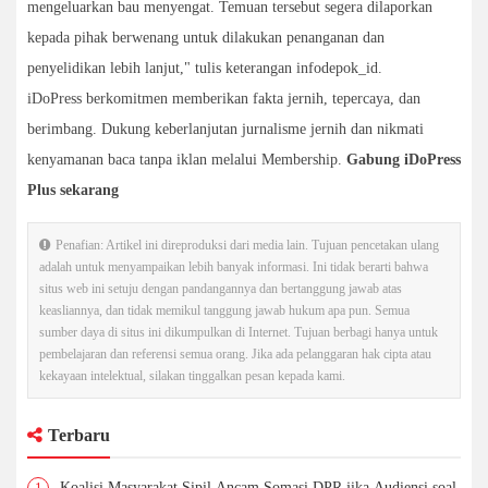
mengeluarkan bau menyengat. Temuan tersebut segera dilaporkan
kepada pihak berwenang untuk dilakukan penanganan dan
penyelidikan lebih lanjut," tulis keterangan infodepok_id.
iDoPress berkomitmen memberikan fakta jernih, tepercaya, dan
berimbang. Dukung keberlanjutan jurnalisme jernih dan nikmati
kenyamanan baca tanpa iklan melalui Membership.
Gabung iDoPress
Plus sekarang
Penafian: Artikel ini direproduksi dari media lain. Tujuan pencetakan ulang
adalah untuk menyampaikan lebih banyak informasi. Ini tidak berarti bahwa
situs web ini setuju dengan pandangannya dan bertanggung jawab atas
keasliannya, dan tidak memikul tanggung jawab hukum apa pun. Semua
sumber daya di situs ini dikumpulkan di Internet. Tujuan berbagi hanya untuk
pembelajaran dan referensi semua orang. Jika ada pelanggaran hak cipta atau
kekayaan intelektual, silakan tinggalkan pesan kepada kami.
Terbaru
1
Koalisi Masyarakat Sipil Ancam Somasi DPR jika Audiensi soal