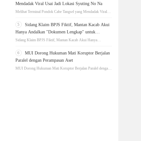
Mendadak Viral Usai Jadi Lokasi Syuting No Na
Melihat Terminal Pondok Cabe Tangsel yang Mendadak Viral
Usai Jadi Lokasi Syuting No Na
5
Sidang Klaim BPJS Fiktif, Mantan Kacab Akui
Hanya Andalkan "Dokumen Lengkap" untuk
Disetujui
Sidang Klaim BPJS Fiktif, Mantan Kacab Akui Hanya
Andalkan "Dokumen Lengkap" untuk Disetujui
6
MUI Dorong Hukuman Mati Koruptor Berjalan
Paralel dengan Perampasan Aset
MUI Dorong Hukuman Mati Koruptor Berjalan Paralel dengan
Perampasan Aset