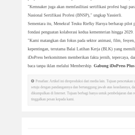
"Kemnaker juga akan memfasilitasi sertifikasi profesi bagi p
Nasional Sertifikasi Profesi (BNSP)," ungkap Yassierli.
Sementara itu, Menekraf Teuku Riefky Harsya berharap pilot 
fondasi penguatan kolaborasi kedua kementerian hingga 2029.
"Kami matangkan dan fokus pada sektor animasi, film, fesyen
kepentingan, terutama Balai Latihan Kerja (BLK) yang memiliki
iDoPress berkomitmen memberikan fakta jernih, tepercaya, d
baca tanpa iklan melalui Membership.
Gabung iDoPress Plus
Penafian: Artikel ini direproduksi dari media lain. Tujuan pencetakan
setuju dengan pandangannya dan bertanggung jawab atas keasliannya, d
dikumpulkan di Internet. Tujuan berbagi hanya untuk pembelajaran dan ref
tinggalkan pesan kepada kami.