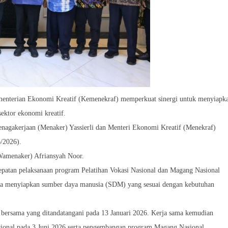
enterian Ekonomi Kreatif (Kemenekraf) memperkuat sinergi untuk menyiapk
sektor ekonomi kreatif.
agakerjaan (Menaker) Yassierli dan Menteri Ekonomi Kreatif (Menekraf)
/2026).
(Wamenaker) Afriansyah Noor.
patan pelaksanaan program Pelatihan Vokasi Nasional dan Magang Nasional
aya menyiapkan sumber daya manusia (SDM) yang sesuai dengan kebutuhan
n bersama yang ditandatangani pada 13 Januari 2026. Kerja sama kemudian
Nasional pada 3 Juni 2026 serta pengembangan program Magang Nasional.