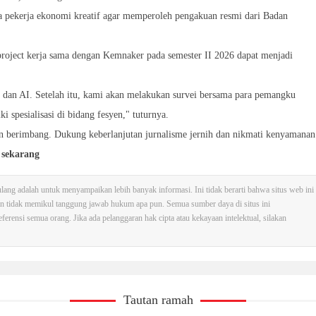
ara pekerja ekonomi kreatif agar memperoleh pengakuan resmi dari Badan
project kerja sama dengan Kemnaker pada semester II 2026 dapat menjadi
, dan AI. Setelah itu, kami akan melakukan survei bersama para pemangku
 spesialisasi di bidang fesyen," tuturnya.
an berimbang. Dukung keberlanjutan jurnalisme jernih dan nikmati kenyamanan
 sekarang
 ulang adalah untuk menyampaikan lebih banyak informasi. Ini tidak berarti bahwa situs web ini
an tidak memikul tanggung jawab hukum apa pun. Semua sumber daya di situs ini
erensi semua orang. Jika ada pelanggaran hak cipta atau kekayaan intelektual, silakan
Tautan ramah