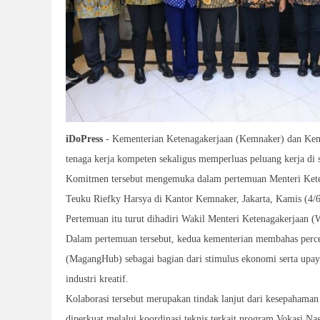
iDoPress
- Kementerian Ketenagakerjaan (Kemnaker) dan Kem
tenaga kerja kompeten sekaligus memperluas peluang kerja di 
Komitmen tersebut mengemuka dalam pertemuan Menteri Keten
Teuku Riefky Harsya di Kantor Kemnaker, Jakarta, Kamis (4/6
Pertemuan itu turut dihadiri Wakil Menteri Ketenagakerjaan 
Dalam pertemuan tersebut, kedua kementerian membahas perce
(MagangHub) sebagai bagian dari stimulus ekonomi serta up
industri kreatif.
Kolaborasi tersebut merupakan tindak lanjut dari kesepahama
diperkuat melalui koordinasi teknis terkait program Vokasi 