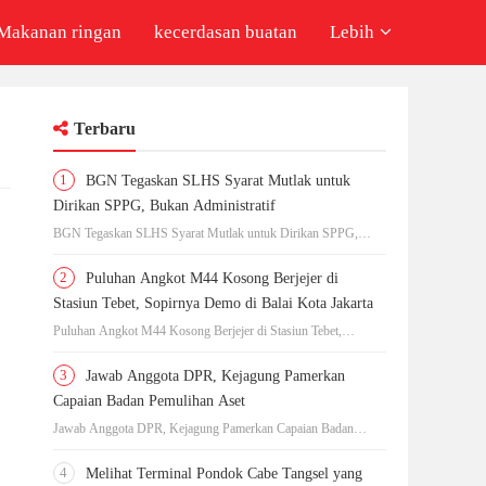
Makanan ringan
kecerdasan buatan
Lebih
Terbaru
1
BGN Tegaskan SLHS Syarat Mutlak untuk
Dirikan SPPG, Bukan Administratif
BGN Tegaskan SLHS Syarat Mutlak untuk Dirikan SPPG,
Bukan Administratif
2
Puluhan Angkot M44 Kosong Berjejer di
Stasiun Tebet, Sopirnya Demo di Balai Kota Jakarta
Puluhan Angkot M44 Kosong Berjejer di Stasiun Tebet,
Sopirnya Demo di Balai Kota Jakarta
3
Jawab Anggota DPR, Kejagung Pamerkan
Capaian Badan Pemulihan Aset
Jawab Anggota DPR, Kejagung Pamerkan Capaian Badan
Pemulihan Aset
4
Melihat Terminal Pondok Cabe Tangsel yang